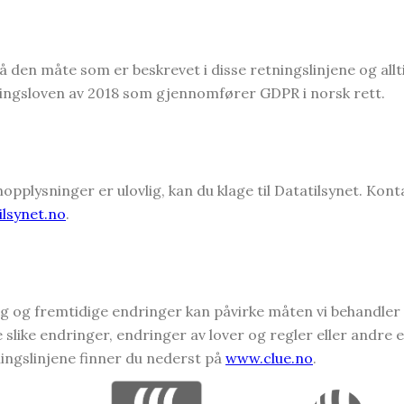
på den måte som er beskrevet i disse retningslinjene og al
ingsloven av 2018 som gjennomfører GDPR i norsk rett.
pplysninger er ulovlig, kan du klage til Datatilsynet. Kont
lsynet.no
.
g og fremtidige endringer kan påvirke måten vi behandler
re slike endringer, endringer av lover og regler eller andre
ingslinjene finner du nederst på
www.clue.no
.