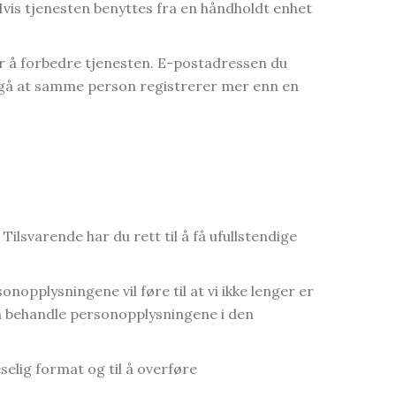
Hvis tjenesten benyttes fra en håndholdt enhet
or å forbedre tjenesten. E-postadressen du
unngå at samme person registrerer mer enn en
ilsvarende har du rett til å få ufullstendige
nopplysningene vil føre til at vi ikke lenger er
e å behandle personopplysningene i den
selig format og til å overføre