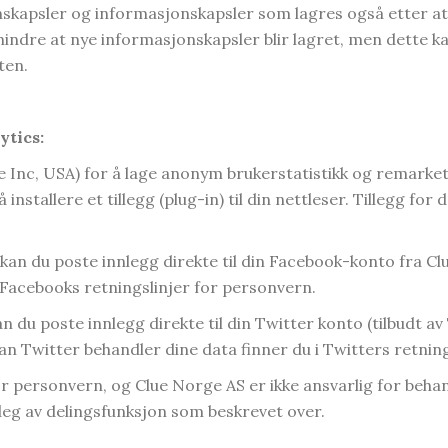
nskapsler og informasjonskapsler som lagres også etter at 
 hindre at nye informasjonskapsler blir lagret, men dette 
ten.
ytics:
e Inc, USA) for å lage anonym brukerstatistikk og remarket
installere et tillegg (plug-in) til din nettleser. Tillegg for
 kan du poste innlegg direkte til din Facebook-konto fra 
 Facebooks retningslinjer for personvern.
an du poste innlegg direkte til din Twitter konto (tilbudt a
 Twitter behandler dine data finner du i Twitters retning
or personvern, og Clue Norge AS er ikke ansvarlig for beh
eg av delingsfunksjon som beskrevet over.