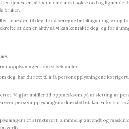
ter tjenesten, slik som dine mest søkte ord og lignende. 
du bruker.
lby tjenesten til deg, for å beregne betalingsoppgjør og f
bekrefte at den er aktiv så vi kan kontakte deg, og for å 
 mv.
e personopplysninger som vi behandler.
m deg, har du rett til å få personopplysningene korrigert. T
ettet. Vi gjør imidlertid oppmerksom på at sletting av perso
 du krever personopplysningene dine slettet, kan vi fortsett
lysninger i et strukturert, alminnelig anvendt og maskinle
nsvarlig.