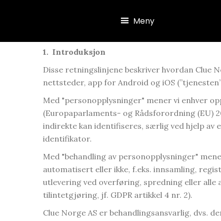
Hopp til hovedinnhold
Meny
1.
Introduksjon
Disse retningslinjene beskriver hvordan Clue 
nettsteder, app for Android og iOS (”tjenesten”
Med "personopplysninger" mener vi enhver opply
(Europaparlaments- og Rådsforordning (EU) 2016
indirekte kan identifiseres, særlig ved hjelp av 
identifikator.
Med "behandling av personopplysninger" mener
automatisert eller ikke, f.eks. innsamling, regis
utlevering ved overføring, spredning eller alle
tilintetgjøring, jf. GDPR artikkel 4 nr. 2).
Clue Norge AS er behandlingsansvarlig, dvs. 