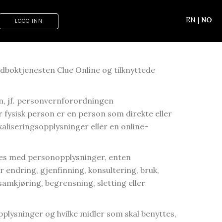
EN
|
NO
LOGG INN
dboktjenesten Clue Online og tilknyttede
on, jf. personvernforordningen
r fysisk person er en person som direkte eller
okaliseringsopplysninger eller en online-
res med personopplysninger, enten
er endring, gjenfinning, konsultering, bruk,
samkjøring, begrensning, sletting eller
lysninger og hvilke midler som skal benyttes,