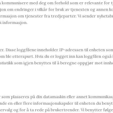
l å kommunisere med deg om forhold som er relevante for t
jon om endringer i vilkår for bruk av tjenesten og annen k
rmasjon om tjenester fra tredjeparter. Vi sender nyhetsbre
ik informasjon.
iler. Disse loggfilene inneholder IP-adressen til enheten
 ble etterspurt. Hvis du er logget inn kan loggfilen også i
atistikk som igjen benyttes til å beregne oppgjør mot innh
er som plasseres på din datamaskin eller annet kommunikasj
 sende en eller flere informasjonskapsler til enheten du beny
ukervalg og for å ta rede på brukertrender. Vi benytter følg