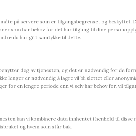
r måte på servere som er tilgangsbegrenset og beskyttet. 
soner som har behov for det har tilgang til dine personoppl
dre du har gitt samtykke til dette.
enytter deg av tjenesten, og det er nødvendig for de formål
e lenger er nødvendig å lagre vil bli slettet eller anonymi
ger for en lengre periode enn vi selv har behov for, vil tilg
nesten kan vi kombinere data innhentet i henhold til disse
isbruket og hvem som står bak.