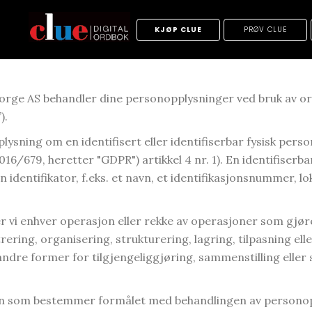
KJØP CLUE
PRØV CLUE
Norge AS behandler dine personopplysninger ved bruk av or
).
sning om en identifisert eller identifiserbar fysisk pers
/679, heretter "GDPR") artikkel 4 nr. 1). En identifiserba
en identifikator, f.eks. et navn, et identifikasjonsnummer, l
 vi enhver operasjon eller rekke av operasjoner som gjø
trering, organisering, strukturering, lagring, tilpasning ell
 andre former for tilgjengeliggjøring, sammenstilling eller 
den som bestemmer formålet med behandlingen av personopp