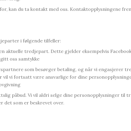
nfor, kan du ta kontakt med oss. Kontaktopplysningene fre
parter i følgende tilfeller:
den aktuelle tredjepart. Dette gjelder eksempelvis Faceboo
r gitt oss samtykke
rspartnere som besørger betaling, og når vi engasjerer tred
feller vil vi fortsatt være ansvarlige for dine personopplysni
lovgivning
ttslig påbud. Vi vil aldri selge dine personopplysninger til t
r det som er beskrevet over.