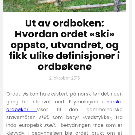
Ut av ordboken:
Hvordan ordet «ski»
oppsto, utvandret, og
fikk ulike definisjoner i
ordbøkene
2. oktober 2015
Ordet
ski
kan ha eksistert på norsk før det noen
gang ble skrevet ned. Etymologien i
norske
ordbøker
viser til den gammelnorske
stavemåten
skið
, som betyr «vedstykke», fra
indo-europeisk
skeit
, i betydningen «noe som er
kløyvd». I begynnelsen ble ordet brukt om et