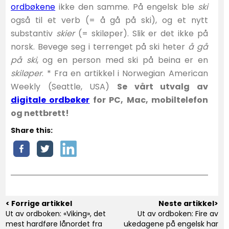
ordbøkene
ikke den samme. På engelsk ble
ski
også til et verb (= å gå på ski), og et nytt
substantiv
skier
(= skiløper). Slik er det ikke på
norsk. Bevege seg i terrenget på ski heter
å gå
på ski
, og en person med ski på beina er en
skiløper
. * Fra en artikkel i Norwegian American
Weekly (Seattle, USA)
Se vårt utvalg av
digitale ordbøker
for PC, Mac, mobiltelefon
og nettbrett!
Share this:
< Forrige artikkel
Neste artikkel>
Ut av ordboken: «Viking», det
Ut av ordboken: Fire av
mest hardføre lånordet fra
ukedagene på engelsk har