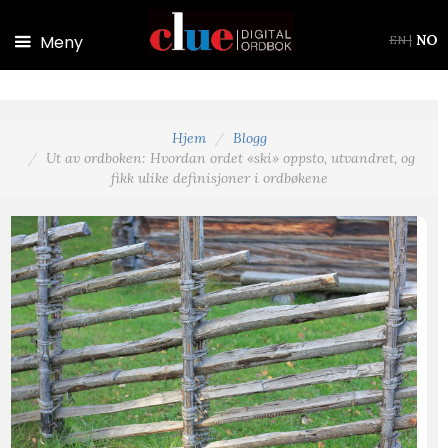
Hopp til hovedinnhold
Meny
NO
EN
|
Hjem
Blogg
Ut av ordboken: Hvordan ordet «ski» oppsto, utvandret, og
fikk ulike definisjoner i ordbøkene