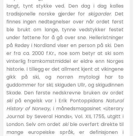
langt, tynt stykke ved. Den dag i dag kalles
tradisjonelle norske gjerder for
skigarder
. Det
finnes ingen nedtegnelser over når ordet først
ble brukt om lange, tynne vedstykker festet
under føttene for å gå over snø. Helleristninger
på Rødøy i Nordland viser en person på ski. Den
er fra ca. 2000 f.Kr., noe som betyr at ski som
vinterlig framkomstmiddel er eldre enn Norges
historie. I tillegg er det allment kjent at vikingene
gikk på ski, og norrøn mytologi har to
guddommer for ski; skiguden Ullr, og skigudinnen
Skade. Den første nedskrevne bruken av ordet
ski
på engelsk var i Erik Pontoppidans
Natural
History of Norway
, i månedsmagasinet «Literary
Journal by Several Hands», Vol. XII, 1755, utgitt i
London. Selv om ordet
ski
ble overført direkte til
mange europeiske språk, er definisjonen i