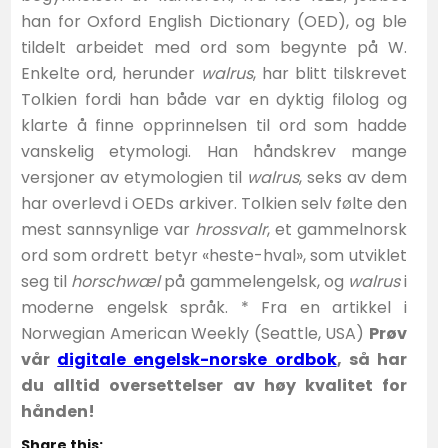
han for Oxford English Dictionary (OED), og ble
tildelt arbeidet med ord som begynte på W.
Enkelte ord, herunder
walrus
, har blitt tilskrevet
Tolkien fordi han både var en dyktig filolog og
klarte å finne opprinnelsen til ord som hadde
vanskelig etymologi. Han håndskrev mange
versjoner av etymologien til
walrus
, seks av dem
har overlevd i OEDs arkiver. Tolkien selv følte den
mest sannsynlige var
hrossvalr
, et gammelnorsk
ord som ordrett betyr «heste-hval», som utviklet
seg til
horschwæl
på gammelengelsk, og
walrus
i
moderne engelsk språk. * Fra en artikkel i
Norwegian American Weekly (Seattle, USA)
Prøv
vår
digitale engelsk-norske ordbok
, så har
du alltid oversettelser av høy kvalitet for
hånden!
Share this: