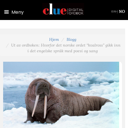
Hopp til hovedinnhold
Meny
NO
EN
|
Hjem
Blogg
Ut av ordboken: Hvorfor det norske ordet “hvalross” gikk inn
i det engelske språk med poesi og sang