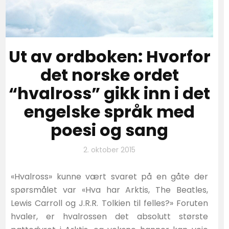
Ut av ordboken: Hvorfor
det norske ordet
“hvalross” gikk inn i det
engelske språk med
poesi og sang
2. oktober 2015
«Hvalross» kunne vært svaret på en gåte der
spørsmålet var «Hva har Arktis, The Beatles,
Lewis Carroll og J.R.R. Tolkien til felles?» Foruten
hvaler, er hvalrossen det absolutt største