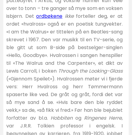
pattedyret i Arktis, og voksne hanner kan veie
over to tonn – tre ganger så mye som en voksen
isbjørn. Det
ordbøkene
ikke
forteller deg, er at
ordet «hvalross» også er en poetisk tungvekter.
«I am the Walrus» er tittelen på en Beatles-sang
skrevet i 1967. Den var musikk til en TV-serie, og
ble gitt ut som B-side på bestselger-singlen
«Hello, Goodbye». Hvalrossen i sangen henspiller
til «The Walrus and the Carpenter», et dikt av
Lewis Carroll, i boken
Through the Looking-Glass
(«Gjennom Speilet»). Hvalrossen møter vi i fjerde
vers: Herr Hvalross og herr Tømmermann
spaserte like ved. De gråt og gråt, fordi det var
så mye sand å se. «Hvis bare den ble ryddet
vekk,» sa de, «så fikk vi fred.» Før han ble bejublet
forfatter av bl.a.
Hobbiten
og
Ringenes Herre
,
var J.R.R. Tolkien professor i engelsk. I
begynnelsen av karrieren, fra 1919-1920, jobbet