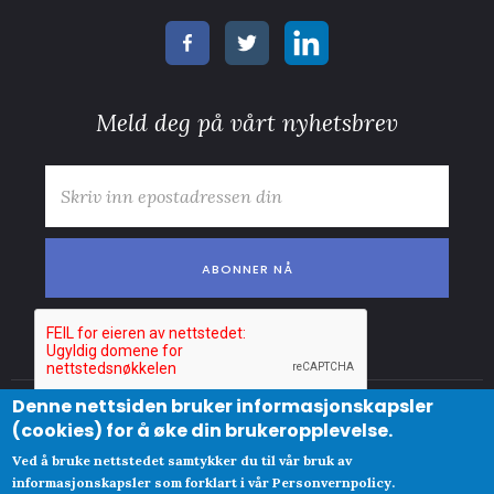
Meld deg på vårt nyhetsbrev
E-post
*
Denne nettsiden bruker informasjonskapsler
© Copyright
(cookies) for å øke din brukeropplevelse.
Abonnementsvilkår
Clue Norge AS
Ved å bruke nettstedet samtykker du til vår bruk av
Personvernpolicy og cookies
​Org
informasjonskapsler som forklart i vår Personvernpolicy.