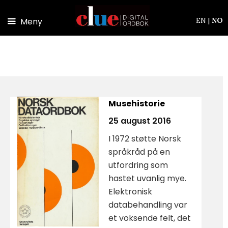
Hopp til hovedinnhold
Meny
EN
|
NO
Musehistorie
25 august 2016
I 1972 støtte Norsk
språkråd på en
utfordring som
hastet uvanlig mye.
Elektronisk
databehandling var
et voksende felt, det