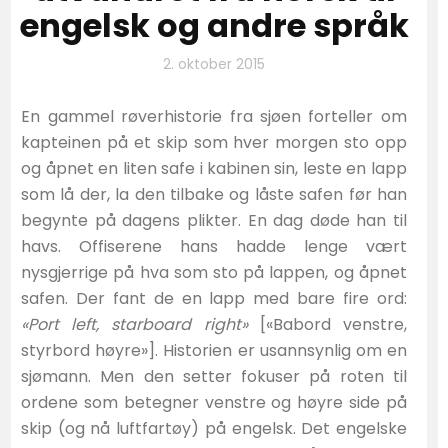
engelsk og andre språk
2. oktober 2015
En gammel røverhistorie fra sjøen forteller om
kapteinen på et skip som hver morgen sto opp
og åpnet en liten safe i kabinen sin, leste en lapp
som lå der, la den tilbake og låste safen før han
begynte på dagens plikter. En dag døde han til
havs. Offiserene hans hadde lenge vært
nysgjerrige på hva som sto på lappen, og åpnet
safen. Der fant de en lapp med bare fire ord:
«Port left, starboard right»
[«Babord venstre,
styrbord høyre»]. Historien er usannsynlig om en
sjømann. Men den setter fokuser på roten til
ordene som betegner venstre og høyre side på
skip (og nå luftfartøy) på engelsk. Det engelske