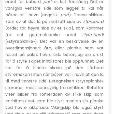
ordet for babord,
port
, er lett forståelig. Det er
vanligvis venstre side som legges til kai når
båten er i havn (engelsk:
port
). Denne skikken
kom av at det lå på motsatt side av
starboard
(ordet for høyre side av et skip), som kommer
fra det gammelnorske ordet
stj
ό
rnborði
(«styreplanke»). Det var en beskrivelse av en
overdimensjonert åre, eller planke, som var
festet på bakre høyre side båten, og ble brukt
for å styre skipet inntil roret ble oppfunnet. Det
var for å hindre skade på den sårbare
styremekanismen når båten var i havn at den la
til med venstre side. Betegnelsen «styreplanke»
stammer mest sannsynlig fra antikken. Relieffer
viser bilder fra romertiden av slike skip, som
corbita-skipet, som ble styrt med en slik planke
ved høyre akterside. Vikingskip ble også styrt