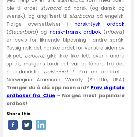
ved hjelp av en slik
stj
ό
rnborði
, som med tiden
ble til ordet
styrbord
på norsk (og dansk og
svensk), og anglifisert til
starboard
på engelsk.
Tidlige oversettelser i
norsk-tysk ordbok
(
Steuerbord
) og
norsk-fransk ordbok
(
tribord
)
er bevis for liknende tilpasning i andre språk.
Pussig nok, det norske ordet for venstre siden av
skipet,
babord
, gikk ikke like lett over i andre
språk, muligens fordi det var et lånord fra det
nederlandske
bakboord
. * Fra en artikkel i
Norwegian American Weekly (Seattle, USA)
Trenger du å slå opp noen ord?
Prøv digitale
ordbøker fra Clue
- Norges mest populære
ordbok!
Share this: