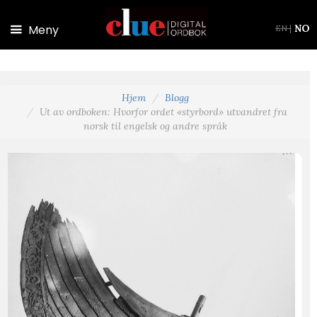
Hopp til hovedinnhold
Meny
NO
EN
|
Hjem
Blogg
Ut av ordboken: Hvorfor ordet «styrbord» utvandret fra
norsk til engelsk og andre språk