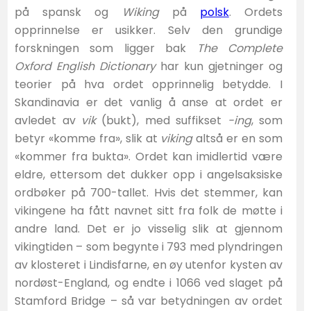
på spansk og
Wiking
på
polsk
. Ordets
opprinnelse er usikker. Selv den grundige
forskningen som ligger bak
The Complete
Oxford English Dictionary
har kun gjetninger og
teorier på hva ordet opprinnelig betydde. I
Skandinavia er det vanlig å anse at ordet er
avledet av
vik
(bukt), med suffikset
-ing
, som
betyr «komme fra», slik at
viking
altså er en som
«kommer fra bukta». Ordet kan imidlertid være
eldre, ettersom det dukker opp i angelsaksiske
ordbøker på 700-tallet. Hvis det stemmer, kan
vikingene ha fått navnet sitt fra folk de møtte i
andre land. Det er jo visselig slik at gjennom
vikingtiden – som begynte i 793 med plyndringen
av klosteret i Lindisfarne, en øy utenfor kysten av
nordøst-England, og endte i 1066 ved slaget på
Stamford Bridge – så var betydningen av ordet