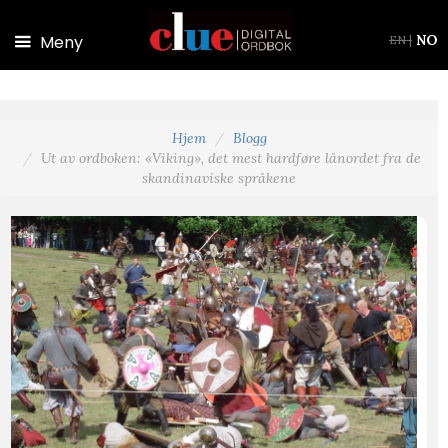
Hopp til hovedinnhold
Meny
NO
EN
|
Hjem
Blogg
Ut av ordboken: «Viking», det mest hardføre lånordet fra de
skandinaviske språkene