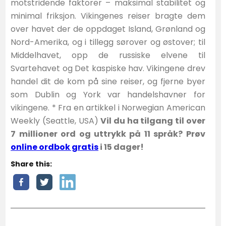
motstridende faktorer – maksimal stabilitet og
minimal friksjon. Vikingenes reiser bragte dem
over havet der de oppdaget Island, Grønland og
Nord-Amerika, og i tillegg sørover og østover; til
Middelhavet, opp de russiske elvene til
Svartehavet og Det kaspiske hav. Vikingene drev
handel dit de kom på sine reiser, og fjerne byer
som Dublin og York var handelshavner for
vikingene. * Fra en artikkel i Norwegian American
Weekly (Seattle, USA)
Vil du ha tilgang til over
7 millioner ord og uttrykk på 11 språk? Prøv
online ordbok gratis
i 15 dager!
Share this: