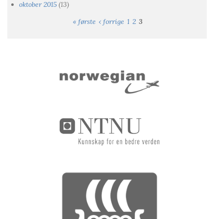
oktober 2015
(13)
« første
‹ forrige
1
2
3
Sider