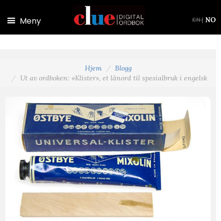
Hopp til hovedinnhold
Meny
NO
EN
|
Hjem
Blogg
Ut av ordboken: «Klister», et lånord til spesialbruk i engelsk