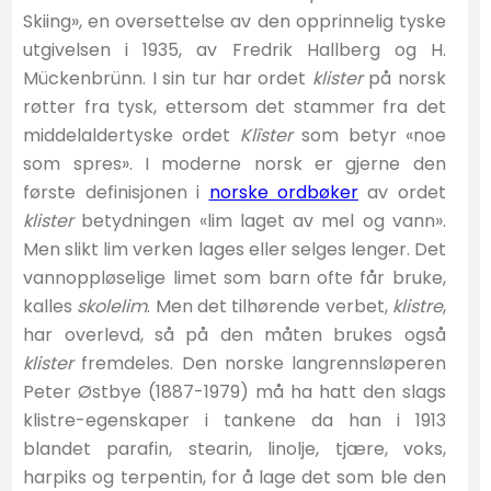
Skiing», en oversettelse av den opprinnelig tyske
utgivelsen i 1935, av Fredrik Hallberg og H.
Mückenbrünn. I sin tur har ordet
klister
på norsk
røtter fra tysk, ettersom det stammer fra det
middelaldertyske ordet
Klîster
som betyr «noe
som spres». I moderne norsk er gjerne den
første definisjonen i
norske ordbøker
av ordet
klister
betydningen «lim laget av mel og vann».
Men slikt lim verken lages eller selges lenger. Det
vannoppløselige limet som barn ofte får bruke,
kalles
skolelim
. Men det tilhørende verbet,
klistre
,
har overlevd, så på den måten brukes også
klister
fremdeles. Den norske langrennsløperen
Peter Østbye (1887-1979) må ha hatt den slags
klistre-egenskaper i tankene da han i 1913
blandet parafin, stearin, linolje, tjære, voks,
harpiks og terpentin, for å lage det som ble den