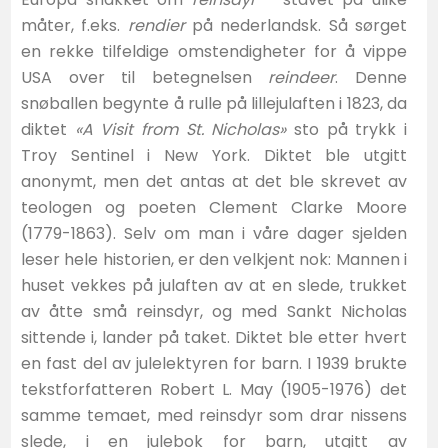
måter, f.eks.
rendier
på nederlandsk. Så sørget
en rekke tilfeldige omstendigheter for å vippe
USA over til betegnelsen
reindeer
. Denne
snøballen begynte å rulle på lillejulaften i 1823, da
diktet
«A Visit from St. Nicholas»
sto på trykk i
Troy Sentinel i New York. Diktet ble utgitt
anonymt, men det antas at det ble skrevet av
teologen og poeten Clement Clarke Moore
(1779-1863). Selv om man i våre dager sjelden
leser hele historien, er den velkjent nok: Mannen i
huset vekkes på julaften av at en slede, trukket
av åtte små reinsdyr, og med Sankt Nicholas
sittende i, lander på taket. Diktet ble etter hvert
en fast del av julelektyren for barn. I 1939 brukte
tekstforfatteren Robert L. May (1905-1976) det
samme temaet, med reinsdyr som drar nissens
slede, i en julebok for barn, utgitt av