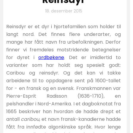
18. desember 2015
Reinsdyr er et dyr i hjortefamilien som holder til
langt nord. Det finnes flere underarter, og
mange har fått navn fra urbefolkningen. Derfor
finner vi fremdeles motstridende betegnelser
for dyret i
ordbøkene
. Det er imidlertid to
varianter som har holdt seg spesielt godt:
Caribou og reinsdyr. Og det kan vi takke
arbeidene til to oppdagere sent på 1600-tallet
for - en fransk og en svensk. Franskmannen var
Pierre-Esprit Radisson (1636-1710), en
pelshandler i Nord-Amerika. I et dagboknotat fra
1665 beskriver han hvordan de hadde drept et
antall
caribou
, et navn fransk-kanadierne hadde
fått fra innfødte algonkinske språk. Hvor lenge