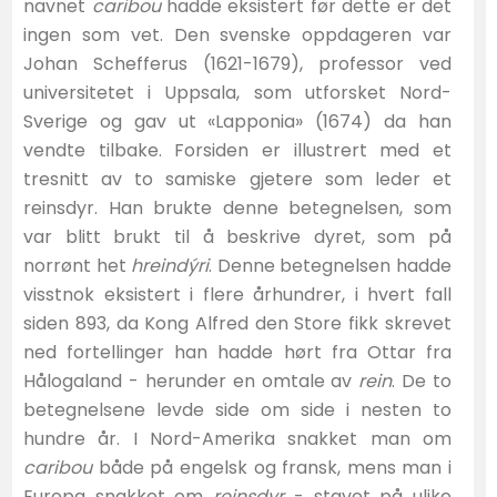
navnet
caribou
hadde eksistert før dette er det
ingen som vet. Den svenske oppdageren var
Johan Schefferus (1621-1679), professor ved
universitetet i Uppsala, som utforsket Nord-
Sverige og gav ut «Lapponia» (1674) da han
vendte tilbake. Forsiden er illustrert med et
tresnitt av to samiske gjetere som leder et
reinsdyr. Han brukte denne betegnelsen, som
var blitt brukt til å beskrive dyret, som på
norrønt het
hreindýri
. Denne betegnelsen hadde
visstnok eksistert i flere århundrer, i hvert fall
siden 893, da Kong Alfred den Store fikk skrevet
ned fortellinger han hadde hørt fra Ottar fra
Hålogaland - herunder en omtale av
rein
. De to
betegnelsene levde side om side i nesten to
hundre år. I Nord-Amerika snakket man om
caribou
både på engelsk og fransk, mens man i
Europa snakket om
reinsdyr
- stavet på ulike