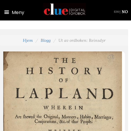
Hopp til hovedinnhold
Meny
NO
EN
|
Hjem
Blogg
Ut av ordboken: Reinsdyr