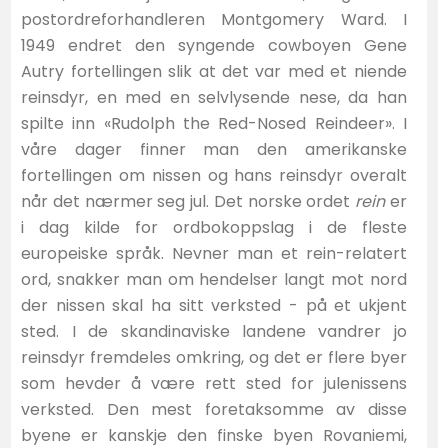
postordreforhandleren Montgomery Ward. I
1949 endret den syngende cowboyen Gene
Autry fortellingen slik at det var med et niende
reinsdyr, en med en selvlysende nese, da han
spilte inn «Rudolph the Red-Nosed Reindeer». I
våre dager finner man den amerikanske
fortellingen om nissen og hans reinsdyr overalt
når det nærmer seg jul. Det norske ordet
rein
er
i dag kilde for ordbokoppslag i de fleste
europeiske språk. Nevner man et rein-relatert
ord, snakker man om hendelser langt mot nord
der nissen skal ha sitt verksted - på et ukjent
sted. I de skandinaviske landene vandrer jo
reinsdyr fremdeles omkring, og det er flere byer
som hevder å være rett sted for julenissens
verksted. Den mest foretaksomme av disse
byene er kanskje den finske byen Rovaniemi,