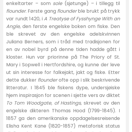
enkeltarter – som
sole
(sjøtunge) – i tillegg til
flounder
. Første gang
flounder
ble brukt på trykk
var rundt 1420, i
A Treatyse of Fysshynge With an
Angle
, den første engelske boken om fiske. Den
ble skrevet av den engelske adelskvinnen
Juliana Berners, som i tråd med tradisjonen for
en av nobel byrd på denne tiden hadde gått i
kloster. Hun var priorinne på The Priory of St.
Mary i Sopwell i Hertfordshire, og kunne der leve
ut sin interesse for falkejakt, jakt og fiske. Etter
dette dukker
flounder
ofte opp i slik beskrivende
litteratur. I 1845 ble fiskens dype, undersjøiske
hjem inspirasjon for scenen i sjette vers av diktet
To Tom Woodgate, of Hastings
, skrevet av den
engelske dikteren Thomas Hood (1799-1845). I
1857 ga den amerikanske oppdagelsesreisende
Elisha Kent Kane (1820-1857) metaforisk status