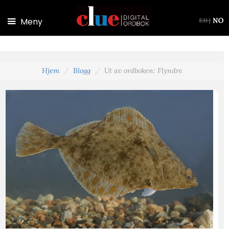
Hopp til hovedinnhold
Meny
NO
EN
|
Hjem
Blogg
Ut av ordboken: Flyndre