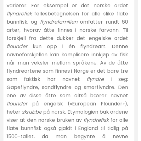
varierer. For eksempel er det norske ordet
flyndrefisk
fellesbetegnelsen for alle slike flate
bunnfisk, og
flyndrefamilien
omfatter rundt 60
arter, hvorav åtte finnes i norske farvann. Til
forskjell fra dette dukker det engelske ordet
flounder
kun opp i én flyndreart. Denne
navneforskjellen kan komplisere innkjøp av fisk
når man veksler mellom språkene. Av de åtte
flyndreartene som finnes i Norge er det bare tre
som faktisk har navnet
flyndre
i seg:
Gapeflyndre, sandflyndre og smørflyndre. Den
ene av disse åtte som altså bærer navnet
flounder
på engelsk («European Flounder»),
heter
skrubbe
på norsk. Etymologien bak ordene
viser at den norske bruken av
flyndrefisk
for alle
flate bunnfisk også gjaldt i England til tidlig på
1500-tallet, da man begynte å nevne