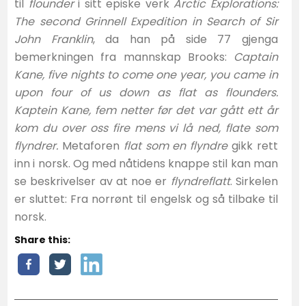
til
flounder
i sitt episke verk
Arctic Explorations:
The second Grinnell Expedition in Search of Sir
John Franklin
, da han på side 77 gjenga
bemerkningen fra mannskap Brooks:
Captain
Kane, five nights to come one year, you came in
upon four of us down as flat as flounders.
Kaptein Kane, fem netter før det var gått ett år
kom du over oss fire mens vi lå ned, flate som
flyndrer.
Metaforen
flat som en flyndre
gikk rett
inn i norsk. Og med nåtidens knappe stil kan man
se beskrivelser av at noe er
flyndreflatt
. Sirkelen
er sluttet: Fra norrønt til engelsk og så tilbake til
norsk.
Share this: