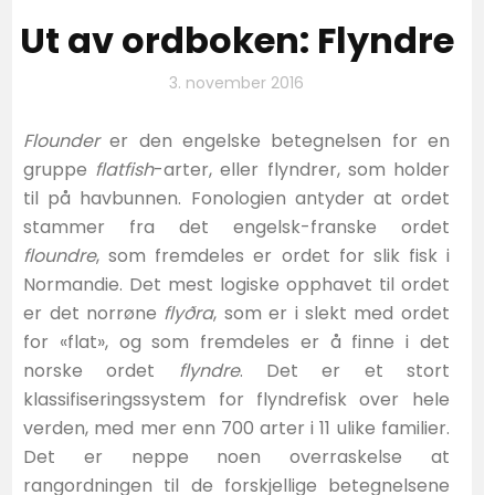
Ut av ordboken: Flyndre
3. november 2016
Flounder
er den engelske betegnelsen for en
gruppe
flatfish
-arter, eller flyndrer, som holder
til på havbunnen. Fonologien antyder at ordet
stammer fra det engelsk-franske ordet
floundre
, som fremdeles er ordet for slik fisk i
Normandie. Det mest logiske opphavet til ordet
er det norrøne
flyðra
, som er i slekt med ordet
for «flat», og som fremdeles er å finne i det
norske ordet
flyndre
. Det er et stort
klassifiseringssystem for flyndrefisk over hele
verden, med mer enn 700 arter i 11 ulike familier.
Det er neppe noen overraskelse at
rangordningen til de forskjellige betegnelsene