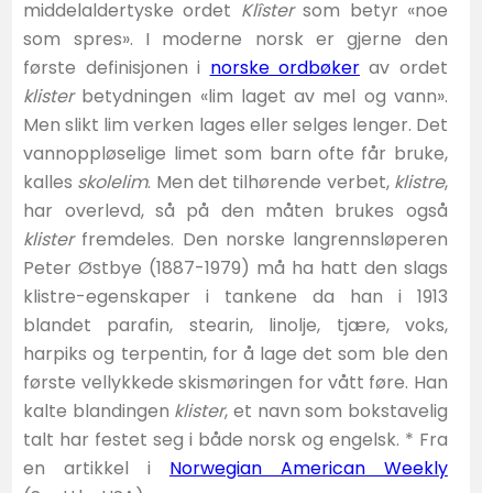
middelaldertyske ordet
Klîster
som betyr «noe
som spres». I moderne norsk er gjerne den
første definisjonen i
norske ordbøker
av ordet
klister
betydningen «lim laget av mel og vann».
Men slikt lim verken lages eller selges lenger. Det
vannoppløselige limet som barn ofte får bruke,
kalles
skolelim
. Men det tilhørende verbet,
klistre
,
har overlevd, så på den måten brukes også
klister
fremdeles. Den norske langrennsløperen
Peter Østbye (1887-1979) må ha hatt den slags
klistre-egenskaper i tankene da han i 1913
blandet parafin, stearin, linolje, tjære, voks,
harpiks og terpentin, for å lage det som ble den
første vellykkede skismøringen for vått føre. Han
kalte blandingen
klister
, et navn som bokstavelig
talt har festet seg i både norsk og engelsk. * Fra
en artikkel i
Norwegian American Weekly