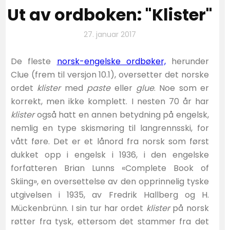
Ut av ordboken: "Klister"
27. januar 2017
De fleste
norsk-engelske ordbøker,
herunder
Clue (frem til versjon 10.1), oversetter det norske
ordet
klister
med
paste
eller
glue
. Noe som er
korrekt, men ikke komplett. I nesten 70 år har
klister
også hatt en annen betydning på engelsk,
nemlig en type skismøring til langrennsski, for
vått føre. Det er et lånord fra norsk som først
dukket opp i engelsk i 1936, i den engelske
forfatteren Brian Lunns «Complete Book of
Skiing», en oversettelse av den opprinnelig tyske
utgivelsen i 1935, av Fredrik Hallberg og H.
Mückenbrünn. I sin tur har ordet
klister
på norsk
røtter fra tysk, ettersom det stammer fra det