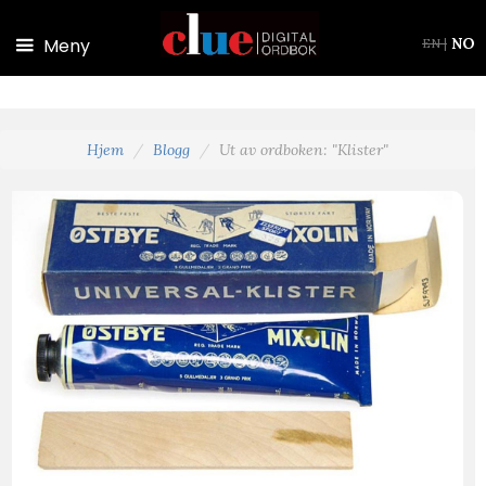
Hopp til hovedinnhold
Meny
NO
EN
|
Hjem
Blogg
Ut av ordboken: "Klister"