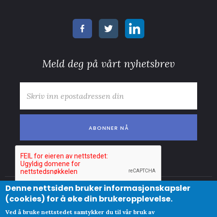
Meld deg på vårt nyhetsbrev
E-post
*
Denne nettsiden bruker informasjonskapsler
© Copyright
(cookies) for å øke din brukeropplevelse.
Abonnementsvilkår
Clue Norge AS
Ved å bruke nettstedet samtykker du til vår bruk av
Personvernpolicy og cookies