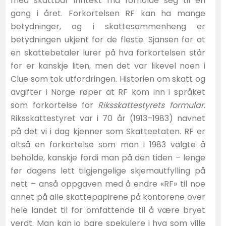
med skattbar inntekt må forholde seg til én
gang i året. Forkortelsen RF kan ha mange
betydninger, og i skattesammenheng er
betydningen ukjent for de fleste. Sjansen for at
en skattebetaler lurer på hva forkortelsen står
for er kanskje liten, men det var likevel noen i
Clue som tok utfordringen. Historien om skatt og
avgifter i Norge røper at RF kom inn i språket
som forkortelse for
Riksskattestyrets formular
.
Riksskattestyret var i 70 år (1913–1983) navnet
på det vi i dag kjenner som Skatteetaten. RF er
altså en forkortelse som man i 1983 valgte å
beholde, kanskje fordi man på den tiden – lenge
før dagens lett tilgjengelige skjemautfylling på
nett – anså oppgaven med å endre «RF» til noe
annet på alle skattepapirene på kontorene over
hele landet til for omfattende til å være bryet
verdt. Man kan jo bare spekulere i hva som ville