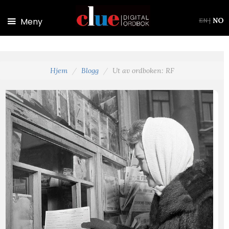
Hopp til hovedinnhold
Meny
NO
EN
|
Hjem
Blogg
Ut av ordboken: RF