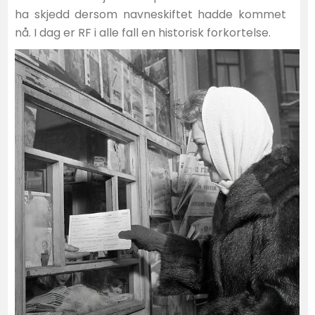
ha skjedd dersom navneskiftet hadde kommet
nå. I dag er RF i alle fall en historisk forkortelse.