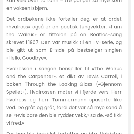
kan veie over to tonn – tre ganger så mye som
en voksen isbjørn.
Det ordbøkene ikke forteller deg, er at ordet
«hvalross» også er en poetisk tungvekter. «I am
the Walrus» er tittelen på en Beatles-sang
skrevet i 1967. Den var musikk til en TV-serie, og
ble gitt ut som B-side på bestselger-singlen
«Hello, Goodbye».
Hvalrossen i sangen henspiller til «The Walrus
and the Carpenter», et dikt av Lewis Carroll, i
boken Through the Looking-Glass («Gjennom
Speilet»). Hvalrossen møter vi i fjerde vers: Herr
Hvalross og herr Tømmermann spaserte like
ved. De gråt og gråt, fordi det var så mye sand å
se. «Hvis bare den ble ryddet vekk,» sa de, «så fikk
vi fred.»
Før han ble bejublet forfatter av bl.a. Hobbiten