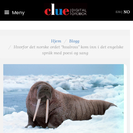
Hopp til hovedinnhold
Meny
NO
EN
|
Hjem
Blogg
Hvorfor det norske ordet “hvalross” kom inn i det engelske
språk med poesi og sang