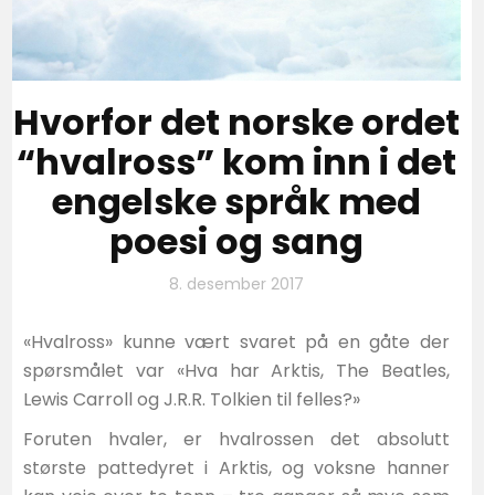
Hvorfor det norske ordet
“hvalross” kom inn i det
engelske språk med
poesi og sang
8. desember 2017
«Hvalross» kunne vært svaret på en gåte der
spørsmålet var «Hva har Arktis, The Beatles,
Lewis Carroll og J.R.R. Tolkien til felles?»
Foruten hvaler, er hvalrossen det absolutt
største pattedyret i Arktis, og voksne hanner