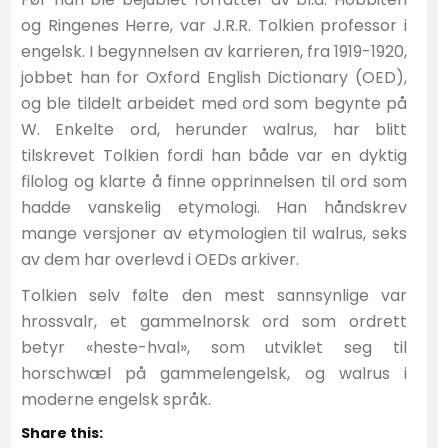
og Ringenes Herre, var J.R.R. Tolkien professor i
engelsk. I begynnelsen av karrieren, fra 1919-1920,
jobbet han for Oxford English Dictionary (OED),
og ble tildelt arbeidet med ord som begynte på
W. Enkelte ord, herunder walrus, har blitt
tilskrevet Tolkien fordi han både var en dyktig
filolog og klarte å finne opprinnelsen til ord som
hadde vanskelig etymologi. Han håndskrev
mange versjoner av etymologien til walrus, seks
av dem har overlevd i OEDs arkiver.
Tolkien selv følte den mest sannsynlige var
hrossvalr, et gammelnorsk ord som ordrett
betyr «heste-hval», som utviklet seg til
horschwæl på gammelengelsk, og walrus i
moderne engelsk språk.
Share this: