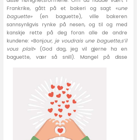
disse høflighetsformene. Om du hadde vært i
Frankrike, gått på et bakeri og sagt «
une
baguette»
(en baguette), ville bakeren
sannsynligvis rynke på nesen, og til og med
kanskje rette på deg foran alle de andre
kundene: «Bonj
our, je voudrais une baguette,s’il
vous plait
» (God dag, jeg vil gjerne ha en
baguette, vær så
snill). Mangel på disse