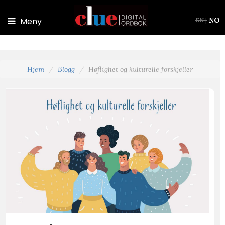
Hopp til hovedinnhold
Meny
NO
EN
|
Hjem
Blogg
Høflighet og kulturelle forskjeller