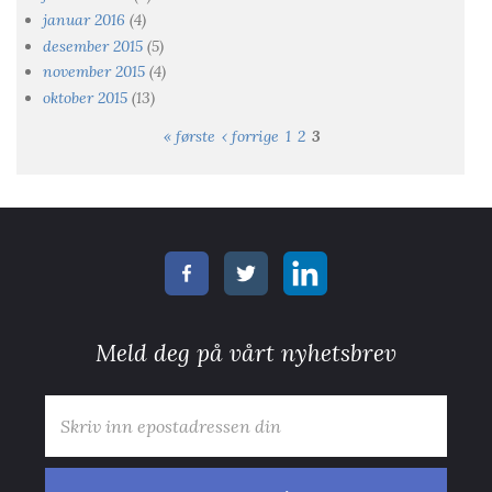
januar 2016
(4)
desember 2015
(5)
november 2015
(4)
oktober 2015
(13)
« første
‹ forrige
1
2
3
Sider
Meld deg på vårt nyhetsbrev
E-post
*