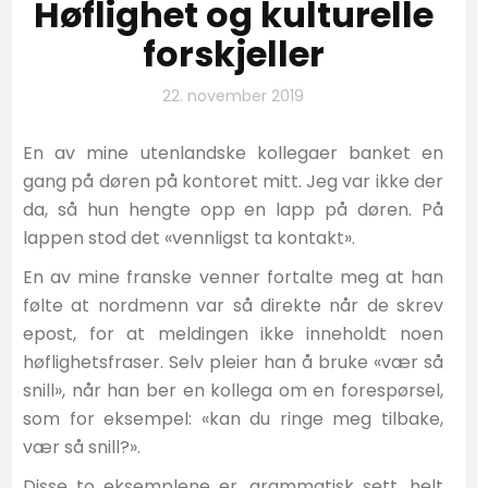
Høflighet og kulturelle
forskjeller
22. november 2019
En av mine utenlandske kollegaer banket en
gang på døren på kontoret mitt. Jeg var ikke der
da, så hun hengte opp en lapp på døren. På
lappen stod det «vennligst ta kontakt».
En av mine franske venner fortalte meg at han
følte at nordmenn var så direkte når de skrev
epost, for at meldingen ikke inneholdt noen
høflighetsfraser. Selv pleier han å bruke «vær så
snill», når han ber en kollega om en forespørsel,
som for eksempel: «kan du ringe meg tilbake,
vær så snill?».
Disse to eksemplene er, grammatisk sett, helt