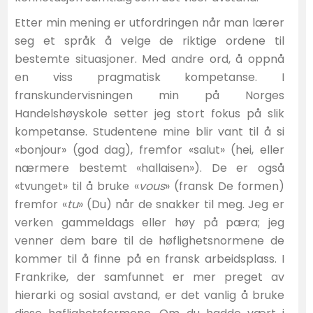
Etter min mening er utfordringen når man lærer
seg et språk å velge de riktige ordene til
bestemte situasjoner. Med andre ord, å oppnå
en viss pragmatisk kompetanse. I
franskundervisningen min på Norges
Handelshøyskole setter jeg stort fokus på slik
kompetanse. Studentene mine blir vant til å si
«bonjour» (god dag), fremfor «salut» (hei, eller
nærmere bestemt «hallaisen»). De er også
«tvunget» til å bruke «
vous
» (fransk De formen)
fremfor «
tu
» (Du) når de snakker til meg. Jeg er
verken gammeldags eller høy på pæra; jeg
venner dem bare til de høflighetsnormene de
kommer til å finne på en fransk arbeidsplass. I
Frankrike, der samfunnet er mer preget av
hierarki og sosial avstand, er det vanlig å bruke