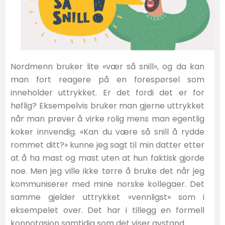
Nordmenn bruker lite «vær så snill», og da kan
man fort reagere på en forespørsel som
inneholder uttrykket. Er det fordi det er for
høflig? Eksempelvis bruker man gjerne uttrykket
når man prøver å virke rolig mens man egentlig
koker innvendig. «Kan du være så snill å rydde
rommet ditt?» kunne jeg sagt til min datter etter
at å ha mast og mast uten at hun faktisk gjorde
noe. Men jeg ville ikke tørre å bruke det når jeg
kommuniserer med mine norske kollegaer. Det
samme gjelder uttrykket «vennligst» som i
eksempelet over. Det har i tillegg en formell
konnotasjon samtidig som det viser avstand.