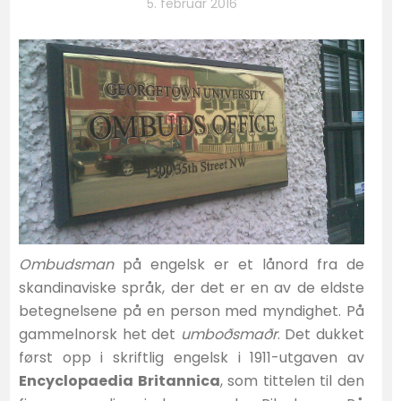
5. februar 2016
Ombudsman
på engelsk er et lånord fra de
skandinaviske språk, der det er en av de eldste
betegnelsene på en person med myndighet. På
gammelnorsk het det
umboðsmaðr
. Det dukket
først opp i skriftlig engelsk i 1911-utgaven av
Encyclopaedia Britannica
, som tittelen til den