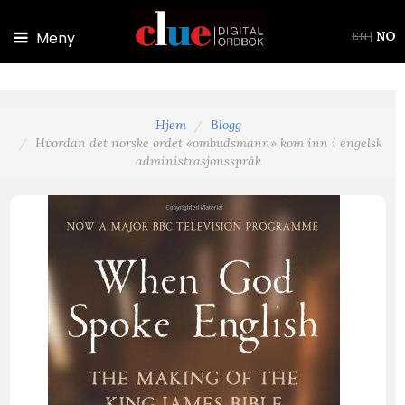
Hopp til hovedinnhold
Meny
NO
EN
|
Hjem
Blogg
Hvordan det norske ordet «ombudsmann» kom inn i engelsk
administrasjonsspråk