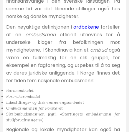
finansansvarlige i den svenske Riksdagen. På
samme tid var det liknende stillinger også hos
norske og danske myndigheter.
Den nøyaktige definisjonen i
ordbøkene
forteller
at en
ombudsman
offisielt utnevnes for å
undersøke klager fra befolkningen mot
myndighetene. I Skandinavia kan et
ombud
også
være en fullmektig for en slik gruppe, for
eksempel en fagforening, og utpekes til å ta seg
av deres juridiske anliggende. I Norge finnes det
for tiden fem nasjonale ombudsmenn:
Barneombudet
Forbrukerombudet
Likestillings- og diskrimineringsombudet
Ombudsmannen for Forsvaret
Sivilombudsmannen
(egtl. «Stortingets ombudsmann for
sivilforvaltningen»)
Regionale og lokale myndigheter kan også ha