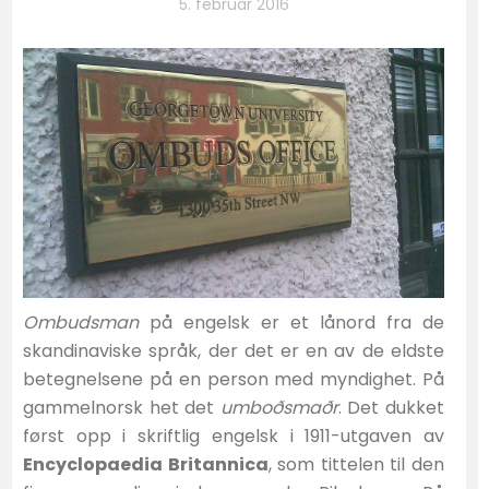
5. februar 2016
Ombudsman
på engelsk er et lånord fra de
skandinaviske språk, der det er en av de eldste
betegnelsene på en person med myndighet. På
gammelnorsk het det
umboðsmaðr
. Det dukket
først opp i skriftlig engelsk i 1911-utgaven av
Encyclopaedia Britannica
, som tittelen til den