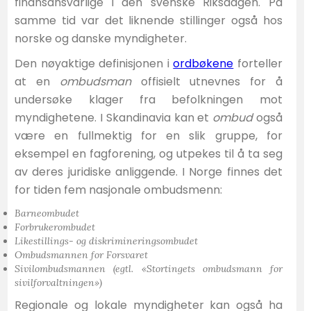
finansansvarlige i den svenske Riksdagen. På
samme tid var det liknende stillinger også hos
norske og danske myndigheter.
Den nøyaktige definisjonen i
ordbøkene
forteller
at en
ombudsman
offisielt utnevnes for å
undersøke klager fra befolkningen mot
myndighetene. I Skandinavia kan et
ombud
også
være en fullmektig for en slik gruppe, for
eksempel en fagforening, og utpekes til å ta seg
av deres juridiske anliggende. I Norge finnes det
for tiden fem nasjonale ombudsmenn:
Barneombudet
Forbrukerombudet
Likestillings- og diskrimineringsombudet
Ombudsmannen for Forsvaret
Sivilombudsmannen
(egtl. «Stortingets ombudsmann for
sivilforvaltningen»)
Regionale og lokale myndigheter kan også ha