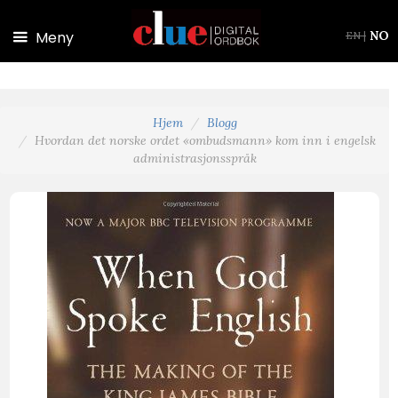
Hopp til hovedinnhold
Meny
NO
EN
|
Hjem
Blogg
Hvordan det norske ordet «ombudsmann» kom inn i engelsk
administrasjonsspråk