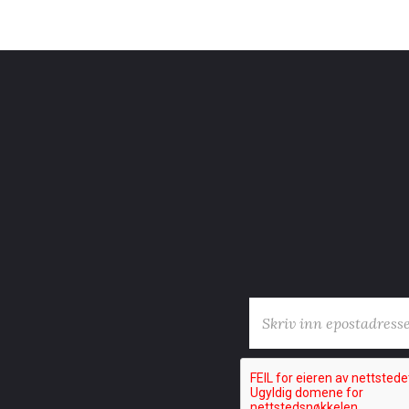
E-post
*