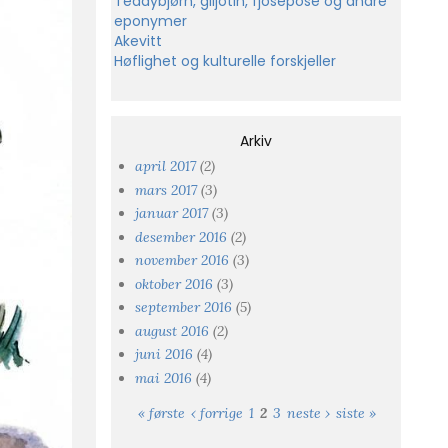
Teddybjørn, giljotin, fjosepose og andre
eponymer
Akevitt
Høflighet og kulturelle forskjeller
Arkiv
april 2017
(2)
mars 2017
(3)
januar 2017
(3)
desember 2016
(2)
november 2016
(3)
oktober 2016
(3)
september 2016
(5)
august 2016
(2)
juni 2016
(4)
mai 2016
(4)
« første
‹ forrige
1
2
3
neste ›
siste »
Sider