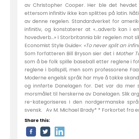
av Christopher Cooper. Her ble det hevdet at
ettersom infinitiv ikke kan splittes på latin. N
av denne regelen. Standardverket for amerikan
infinitiv, og konstaterer at «…adverb kan i enke
hovedverb…» I Storbritannia blir regelen mot sli
Economist Style Guide»:
«To never split an infin
Som forfatteren Bill Bryson sier det i
Mother T
som å be folk spille baseball etter reglene i f
reglene i ballspill, men som professorene F
Moderne engelsk språk har mye å takke skandin
og innførte Danelagen for. Det var da mer 
morsmålet til herskerne av Danelagen. Slik ar
re-kategoriseres i den nordgermanske spr
svensk. Av M. Michael Brady* * Forkortet fra e
Share this: