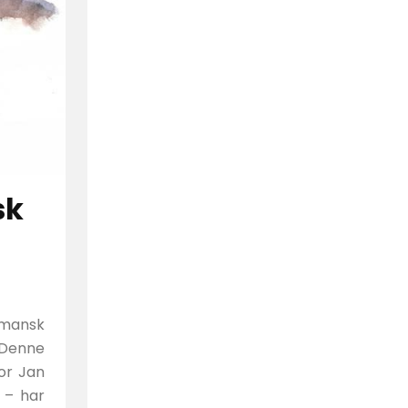
sk
rmansk
 Denne
sor Jan
 – har