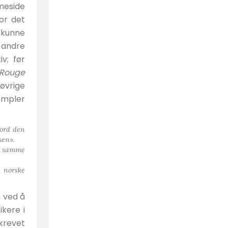
mmeside
or det
e kunne
 andre
v; før
 Rouge
øvrige
empler
 ord den
sen».
et samme
n norske
, ved å
ikere i
skrevet