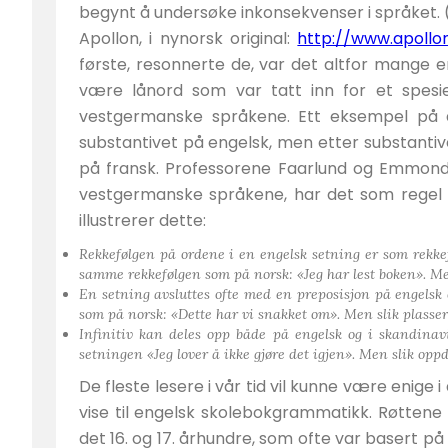
begynt å undersøke inkonsekvenser i språket. (
Apollon, i nynorsk original:
http://www.apollon
første, resonnerte de, var det altfor mange en
være lånord som var tatt inn for et spesiel
vestgermanske språkene. Ett eksempel på det
substantivet på engelsk, men etter substantiv
på fransk. Professorene Faarlund og Emmonds 
vestgermanske språkene, har det som regel 
illustrerer dette:
Rekkefølgen på ordene i en engelsk setning er som rekke
samme rekkefølgen som på norsk: «Jeg har lest boken». Men
En setning avsluttes ofte med en preposisjon på engelsk
som på norsk: «Dette har vi snakket om». Men slik plasserin
Infinitiv kan deles opp både på engelsk og i skandinav
setningen «Jeg lover å ikke gjøre det igjen». Men slik oppd
De fleste lesere i vår tid vil kunne være enige
vise til engelsk skolebokgrammatikk. Røttene 
det 16. og 17. århundre, som ofte var basert på 