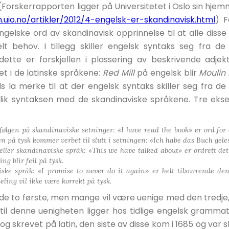
Forskerrapporten ligger på Universitetet i Oslo sin hje
.uio.no/artikler/2012/4-engelsk-er-skandinavisk.html
) F
gelske ord av skandinavisk opprinnelse til at alle diss
t behov. I tillegg skiller engelsk syntaks seg fra de
te er forskjellen i plassering av beskrivende adjekti
et i de latinske språkene:
Red Mill
på engelsk blir
Moulin
la merke til at der engelsk syntaks skiller seg fra de 
lik syntaksen med de skandinaviske språkene. Tre eks
følgen på skandinaviske setninger: «I have read the book» er ord for
 på tysk kommer verbet til slutt i setningen: «Ich habe das Buch gele
 eller skandinaviske språk: «This we have talked about» er ordrett d
g blir feil på tysk.
iske språk: «I promise to never do it again» er helt tilsvarende de
eling vil ikke være korrekt på tysk.
 i de to første, men mange vil være uenige med den tredje
til denne uenigheten ligger hos tidlige engelsk grammat
og skrevet på latin, den siste av disse kom i 1685 og var 