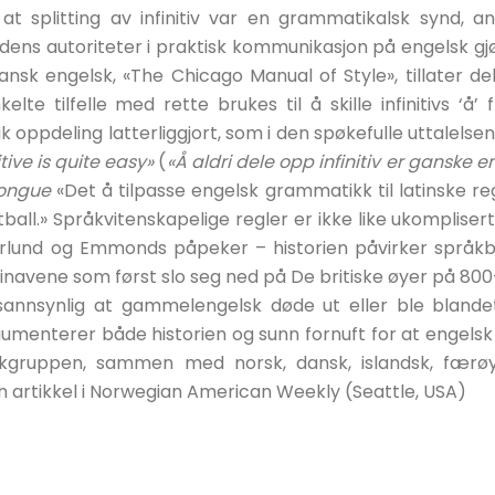
 splitting av infinitiv var en grammatikalsk synd, ang
åtidens autoriteter i praktisk kommunikasjon på engelsk gj
sk engelsk, «The Chicago Manual of Style», tillater de
lte tilfelle med rette brukes til å skille infinitivs ‘å’ f
k oppdeling latterliggjort, som i den spøkefulle uttalelsen
itive is quite easy»
(
«Å aldri dele opp infinitiv er ganske e
ongue
«Det å tilpasse engelsk grammatikk til latinske re
otball.» Språkvitenskapelige regler er ikke like ukomplise
aarlund og Emmonds påpeker – historien påvirker språkb
avene som først slo seg ned på De britiske øyer på 800
sannsynlig at gammelengelsk døde ut eller ble bland
gumenterer både historien og sunn fornuft for at engels
åkgruppen, sammen med norsk, dansk, islandsk, færø
n artikkel i Norwegian American Weekly (Seattle, USA)