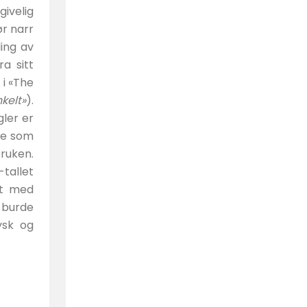
ivelig
ør narr
ling av
ra sitt
 i «The
nkelt»
).
gler er
rte som
ruken.
-tallet
et med
k burde
ysk og