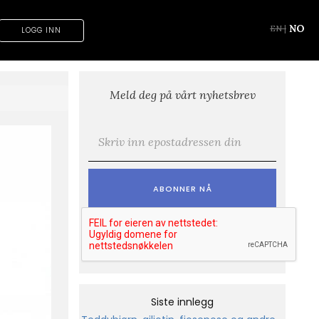
NO
EN
|
LOGG INN
Meld deg på vårt nyhetsbrev
E-post
*
Siste innlegg