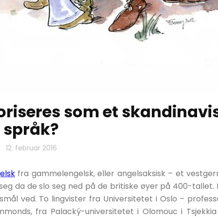
oriseres som et skandinavi
språk?
12. februar 2016
elsk
fra gammelengelsk, eller angelsaksisk – et vestge
g da de slo seg ned på de britiske øyer på 400-tallet.
rsmål ved. To lingvister fra Universitetet i Oslo – profes
mmonds, fra Palacký-universitetet i Olomouc i Tsjekkia