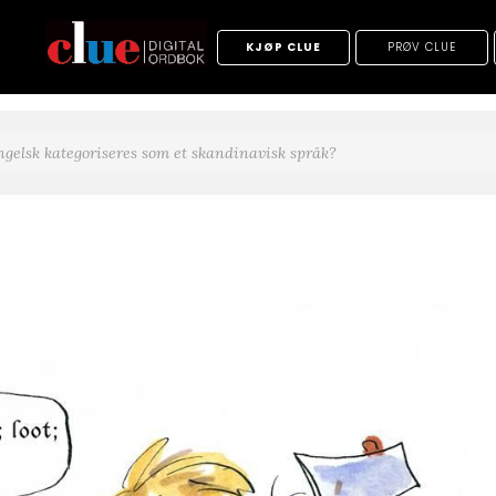
KJØP CLUE
PRØV CLUE
gelsk kategoriseres som et skandinavisk språk?