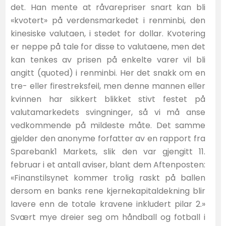
det. Han mente at råvarepriser snart kan bli
«kvotert» på verdensmarkedet i renminbi, den
kinesiske valutaen, i stedet for dollar. Kvotering
er neppe på tale for disse to valutaene, men det
kan tenkes av prisen på enkelte varer vil bli
angitt (quoted) i renminbi. Her det snakk om en
tre- eller firestreksfeil, men denne mannen eller
kvinnen har sikkert blikket stivt festet på
valutamarkedets svingninger, så vi må anse
vedkommende på mildeste måte. Det samme
gjelder den anonyme forfatter av en rapport fra
Sparebank1 Markets, slik den var gjengitt 11.
februar i et antall aviser, blant dem Aftenposten:
«Finanstilsynet kommer trolig raskt på ballen
dersom en banks rene kjernekapitaldekning blir
lavere enn de totale kravene inkludert pilar 2.»
Svært mye dreier seg om håndball og fotball i