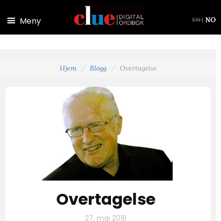
Hopp til hovedinnhold
Meny
NO
EN
|
Hjem
Blogg
Overtagelse
Overtagelse
27. mai 2016