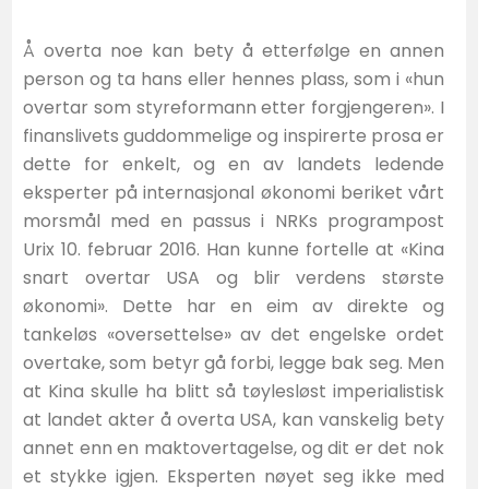
Å overta noe kan bety å etterfølge en annen
person og ta hans eller hennes plass, som i «hun
overtar som styreformann etter forgjengeren». I
finanslivets guddommelige og inspirerte prosa er
dette for enkelt, og en av landets ledende
eksperter på internasjonal økonomi beriket vårt
morsmål med en passus i NRKs programpost
Urix 10. februar 2016. Han kunne fortelle at «Kina
snart overtar USA og blir verdens største
økonomi». Dette har en eim av direkte og
tankeløs «oversettelse» av det engelske ordet
overtake, som betyr gå forbi, legge bak seg. Men
at Kina skulle ha blitt så tøylesløst imperialistisk
at landet akter å overta USA, kan vanskelig bety
annet enn en maktovertagelse, og dit er det nok
et stykke igjen. Eksperten nøyet seg ikke med