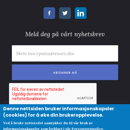
Meld deg på vårt nyhetsbrev
E-post
*
Denne nettsiden bruker informasjonskapsler
© Copyright
(cookies) for å øke din brukeropplevelse.
Abonnementsvilkår
Clue Norge AS
Ved å bruke nettstedet samtykker du til vår bruk av
Personvernpolicy og cookies
​Org
informasjonskapsler som forklart i vår Personvernpolicy.