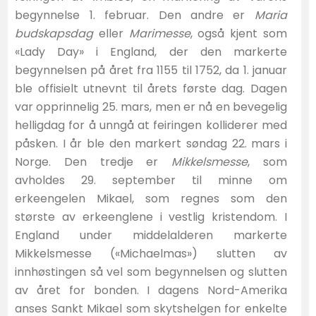
begynnelse 1. februar. Den andre er
Maria
budskapsdag
eller
Marimesse
, også kjent som
«Lady Day» i England, der den markerte
begynnelsen på året fra 1155 til 1752, da 1. januar
ble offisielt utnevnt til årets første dag. Dagen
var opprinnelig 25. mars, men er nå en bevegelig
helligdag for å unngå at feiringen kolliderer med
påsken. I år ble den markert søndag 22. mars i
Norge. Den tredje er
Mikkelsmesse
, som
avholdes 29. september til minne om
erkeengelen Mikael, som regnes som den
største av erkeenglene i vestlig kristendom. I
England under middelalderen markerte
Mikkelsmesse («Michaelmas») slutten av
innhøstingen så vel som begynnelsen og slutten
av året for bonden. I dagens Nord-Amerika
anses Sankt Mikael som skytshelgen for enkelte