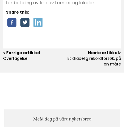
for betaling av leie av tomter og lokaler.
Share this:
< Forrige artikkel
Neste artikkel>
Overtagelse
Et drabelig rekordforsøk, på
en måte
Meld deg på vårt nyhetsbrev