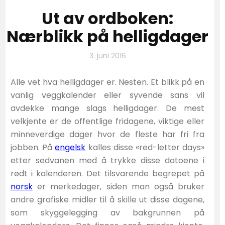
Ut av ordboken:
Nærblikk på helligdager
3. juni 2016
Alle vet hva helligdager er. Nesten. Et blikk på en
vanlig veggkalender eller syvende sans vil
avdekke mange slags helligdager. De mest
velkjente er de offentlige fridagene, viktige eller
minneverdige dager hvor de fleste har fri fra
jobben. På
engelsk
kalles disse «red-letter days»
etter sedvanen med å trykke disse datoene i
rødt i kalenderen. Det tilsvarende begrepet på
norsk
er merkedager, siden man også bruker
andre grafiske midler til å skille ut disse dagene,
som skyggelegging av bakgrunnen på